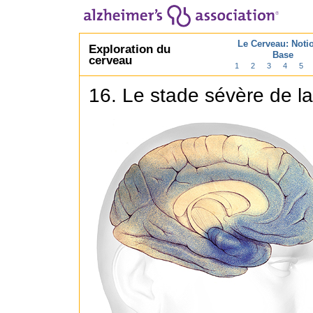
Le Cerveau: Noti
Exploration du
Base
cerveau
1
2
3
4
5
16. Le stade sévère de l