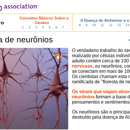
Conceitos Básicos Sobre o
A Doença de Alzheimer e o
ro
Cérebro
8
9
10
11
12
13
14
1
2
3
4
5
6
7
ta de neurônios
O verdadeiro trabalho do se
realizado por células indivi
adulto contém cerca de 100
nervosas
, ou neurônios, c
se conectam em mais de 100 
Os cientistas chamam esta 
ramificada de "floresta de n
Os sinais que viajam atrav
neurônios
formam a base d
pensamentos e sentimentos
Os neurônios são o principal
destruído pela doença de Al