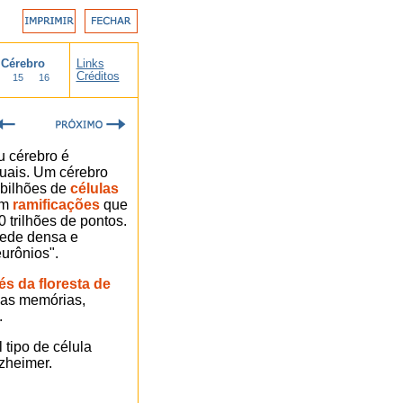
 Cérebro
Links
Créditos
15
16
u cérebro é
duais. Um cérebro
 bilhões de
células
om
ramificações
que
trilhões de pontos.
rede densa e
eurônios".
és da floresta de
as memórias,
.
 tipo de célula
zheimer.