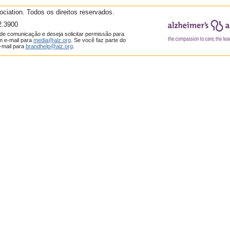
ciation. Todos os direitos reservados.
.3900
de comunicação e deseja solicitar permissão para
m e-mail para
media@alz.org
. Se você faz parte do
-mail para
brandhelp@alz.org
.