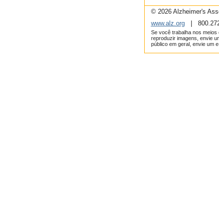
© 2026 Alzheimer's Asso
www.alz.org
| 800.272
Se você trabalha nos meios 
reproduzir imagens, envie u
público em geral, envie um e