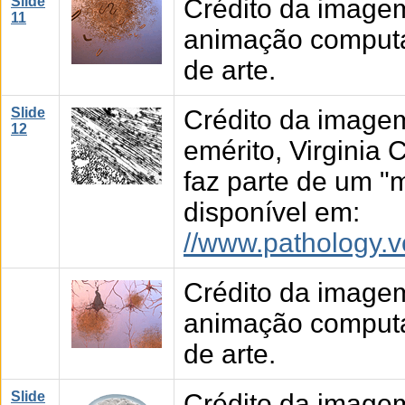
Slide
Crédito da image
11
animação computad
de arte.
Slide
Crédito da imagem
12
emérito, Virginia
faz parte de um "m
disponível em:
//www.pathology.v
Crédito da image
animação computad
de arte.
Slide
Crédito da image