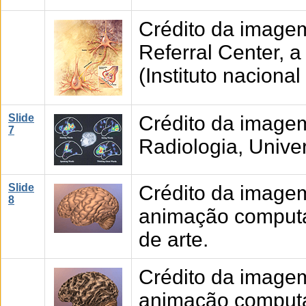
Crédito da imagem
Referral Center, a
(Instituto naciona
Slide
Crédito da image
7
Radiologia, Unive
Slide
Crédito da image
8
animação computad
de arte.
Crédito da image
animação computad