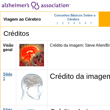
Conceitos Básicos Sobre o
Viagem ao Cérebro
Cérebro
1
2
3
4
5
6
7
Créditos
Visão
Crédito da imagem: Steve Allen/Br
geral
Slide
Crédito da image
1
Slide