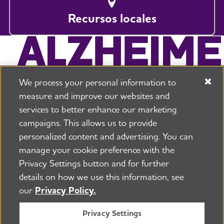
Recursos locales
We process your personal information to
measure and improve our websites and
services to better enhance our marketing
campaigns. This allows us to provide
225 N Michigan Ave. Floor 17 Chicago, IL 60601
800.272.3900
personalized content and advertising. You can
manage your cookie preference with the
Trabajos
Política de seguridad y privacidad
Privacy Settings button and for further
Términos de uso
Sala de prensa
Transparencia
details on how we use this information, see
Contáctenos
our
Privacy Policy.
©2026 Alzheimer's Association ®
Todos los derechos son reservados
Privacy Settings
La Alzheimer's Association es una organización 501(c)