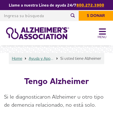
Llame a nuestra Línea de ayuda 24/7
800.272.3900
Share or print
Tengo Alzheimer
this page
Ingresa su búsqueda
$ DONAR
Comienza su búsqued
MENU
Home
Ayuda y Apoyo
Si usted tiene Alzheimer
Tengo Alzheimer
Si le diagnosticaron Alzheimer u otro tipo
de demencia relacionado, no está solo.