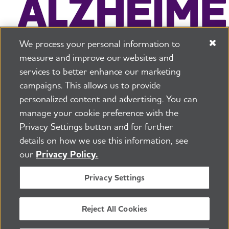
We process your personal information to
measure and improve our websites and
services to better enhance our marketing
campaigns. This allows us to provide
225 N Michigan Ave. Floor 17 Chicago, IL 60601
800.272.3900
personalized content and advertising. You can
manage your cookie preference with the
Trabajos
Política de seguridad y privacidad
Privacy Settings button and for further
Términos de uso
Sala de prensa
Transparencia
details on how we use this information, see
Contáctenos
our
Privacy Policy.
©2026 Alzheimer's Association ®
Todos los derechos son reservados
Privacy Settings
La Alzheimer's Association es una organización 501(c)
(3) sin fines de lucro.
Número de identificación tributaria: 13-3039601
Reject All Cookies