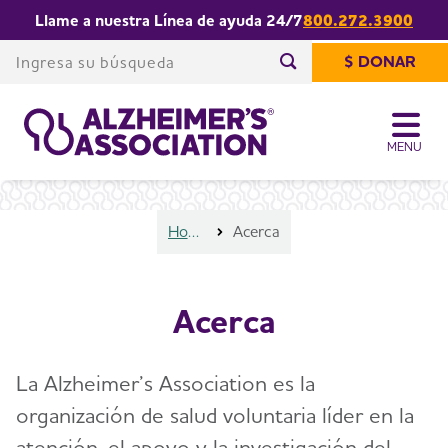
Llame a nuestra Línea de ayuda 24/7
800.272.3900
Share or print
Acerca
this page
Ingresa su búsqueda
$ DONAR
Comienza su búsqued
MENU
Home
Acerca
Acerca
La Alzheimer’s Association es la
organización de salud voluntaria líder en la
atención, el apoyo y la investigación del