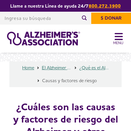
Llame a nuestra Línea de ayuda 24/7
800.272.3900
¿Cuáles son las causas y factores de
Share or print
riesgo del Alzheimer y otras
Ingresa su búsqueda
this page
$ DONAR
demencias?
Comienza su búsqued
MENU
Home
El Alzheimer y la demencia
¿Qué es el Alzheimer?
Causas y factores de riesgo
¿Cuáles son las causas
y factores de riesgo del