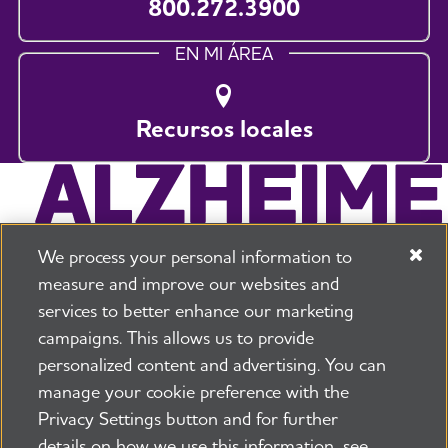
800.272.3900
EN MI ÁREA
Recursos locales
We process your personal information to
measure and improve our websites and
services to better enhance our marketing
campaigns. This allows us to provide
225 N Michigan Ave. Floor 17 Chicago, IL 60601
800.272.3900
personalized content and advertising. You can
manage your cookie preference with the
Trabajos
Política de seguridad y privacidad
Privacy Settings button and for further
Términos de uso
Sala de prensa
Transparencia
details on how we use this information, see