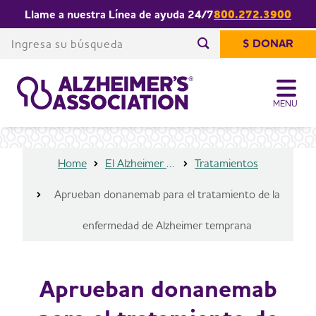
Llame a nuestra Línea de ayuda 24/7
800.272.3900
Aprueban donanemab para el
Share or print
tratamiento de la enfermedad de
Ingresa su búsqueda
this page
$ DONAR
Alzheimer temprana
Comienza su búsqued
MENU
Home
El Alzheimer y la demencia
Tratamientos
Aprueban donanemab para el tratamiento de la
enfermedad de Alzheimer temprana
Aprueban donanemab