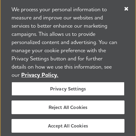
We process your personal information to
measure and improve our websites and
services to better enhance our marketing
campaigns. This allows us to provide
225 N Michigan Ave. Floor 17 Chicago, IL 60601
800.272.3900
personalized content and advertising. You can
manage your cookie preference with the
Trabajos
Política de seguridad y privacidad
Privacy Settings button and for further
Términos de uso
Sala de prensa
Transparencia
details on how we use this information, see
Contáctenos
our
Privacy Policy.
©2026 Alzheimer's Association ®
Todos los derechos son reservados
Privacy Settings
La Alzheimer's Association es una organización 501(c)
(3) sin fines de lucro.
Número de identificación tributaria: 13-3039601
Reject All Cookies
ESPAÑOL
Accept All Cookies
VOLVER ARRIBA