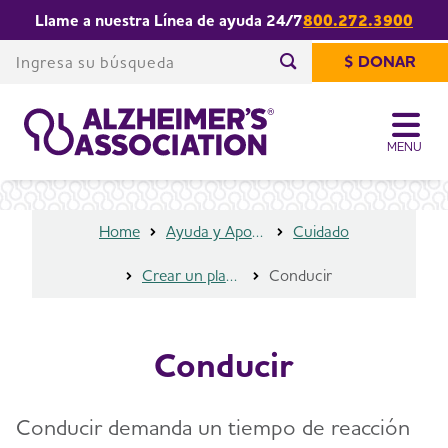
Llame a nuestra Línea de ayuda 24/7
800.272.3900
Share or print
Conducir
this page
Ingresa su búsqueda
$ DONAR
Comienza su búsqued
MENU
Home
Ayuda y Apoyo
Cuidado
Crear un plan de seguridad
Conducir
Conducir
Conducir demanda un tiempo de reacción