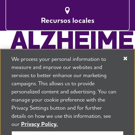
Recursos locales
We process your personal information to
measure and improve our websites and
services to better enhance our marketing
campaigns. This allows us to provide
225 N Michigan Ave. Floor 17 Chicago, IL 60601
800.272.3900
personalized content and advertising. You can
manage your cookie preference with the
Trabajos
Política de seguridad y privacidad
Privacy Settings button and for further
Términos de uso
Sala de prensa
Transparencia
details on how we use this information, see
Contáctenos
our
Privacy Policy.
©2026 Alzheimer's Association ®
Todos los derechos son reservados