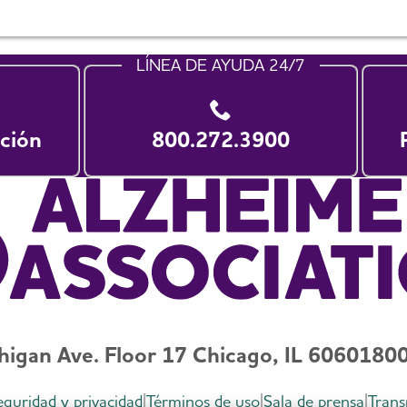
LÍNEA DE AYUDA 24/7
ción
800.272.3900
higan Ave. Floor 17 Chicago, IL 60601
800
seguridad y privacidad
Términos de uso
Sala de prensa
Trans