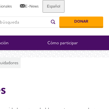
ionales
E-News
Español
Share or print this page
squeda
DONAR
Comienza su búsqueda
ación
Cómo participar
cuidadores
es