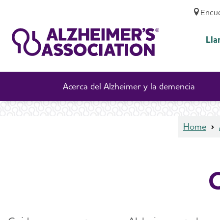
Encue
Cuidadores Saludables
Lla
Acerca del Alzheimer y la demencia
Home
C