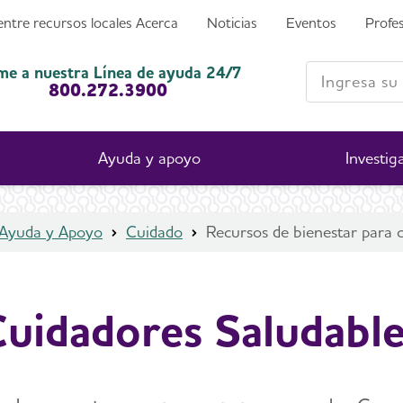
ntre recursos locales
Acerca
Noticias
Eventos
Profes
Ingresa su bú
me a nuestra Línea de ayuda 24/7
800.272.3900
Ayuda y apoyo
Investig
Ayuda y Apoyo
Cuidado
Recursos de bienestar para 
uidadores Saludabl